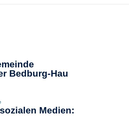
emeinde
er
Bedburg-Hau​
e
 sozialen Medien: