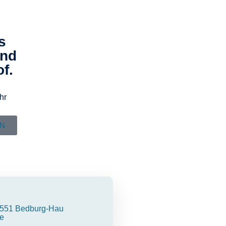
s
und
f.
hr
EN
551 Bedburg-Hau
e