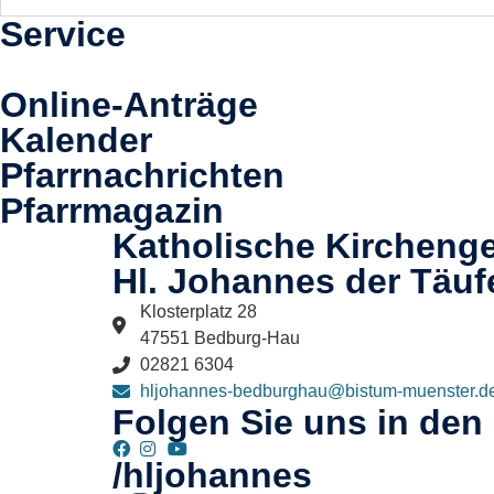
Service
Online-Anträge
Kalender
Pfarrnachrichten
Pfarrmagazin
Katholische Kircheng
Hl. Johannes der Täuf
Klosterplatz 28
47551 Bedburg-Hau
02821 6304
hljohannes-bedburghau@bistum-muenster.d
Folgen Sie uns in den
/hljohannes