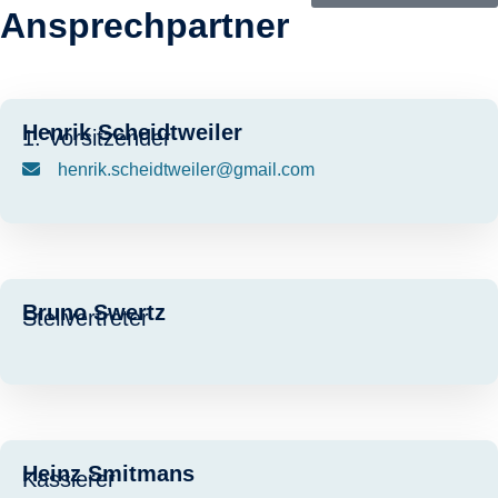
Ansprechpartner
Henrik Scheidtweiler
1. Vorsitzender
henrik.scheidtweiler@gmail.com
Bruno Swertz
Stellvertreter
Heinz Smitmans
Kassierer