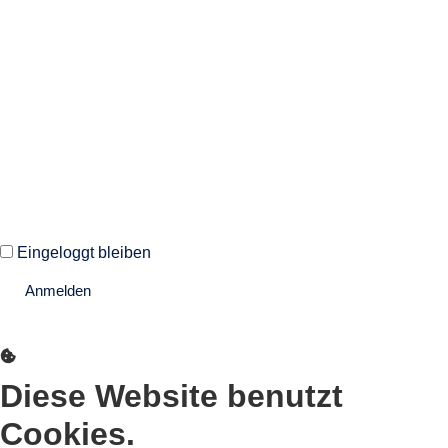
Willkommen zurück!
Autoren und Administratoren dieser Seite können sich hier mit
ihren Anmeldedaten einloggen.
Eingeloggt bleiben
Anmelden
Passwort vergessen?
Diese Website benutzt
Cookies.