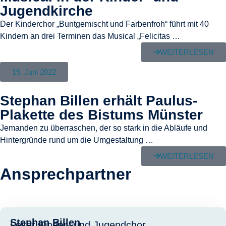
Jugendkirche
Der Kinderchor „Buntgemischt und Farbenfroh“ führt mit 40
Kindern an drei Terminen das Musical „Felicitas …
WEITERLESEN
15. Juni 2022
Stephan Billen erhält Paulus-
Plakette des Bistums Münster
Jemanden zu überraschen, der so stark in die Abläufe und
Hintergründe rund um die Umgestaltung …
WEITERLESEN
Ansprechpartner
Stephan Billen
Leiter Kinder- und Jugendchor