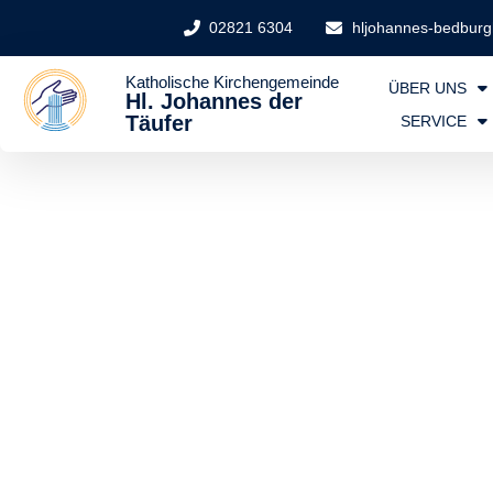
02821 6304
hljohannes-bedbur
Katholische Kirchengemeinde
ÜBER UNS
Hl. Johannes der
Täufer
SERVICE
Ka