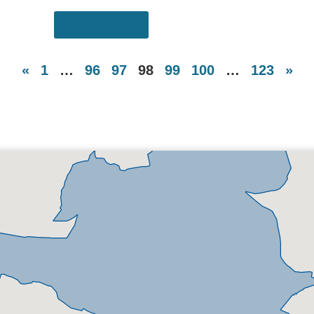
weiterlesen
«
1
…
96
97
98
99
100
…
123
»