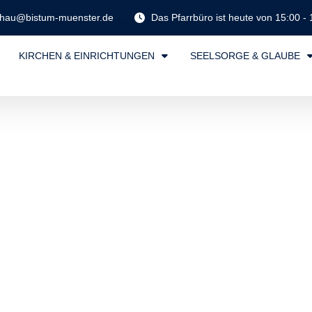
ghau@bistum-muenster.de
Das Pfarrbüro ist heute von 15:00 - 
KIRCHEN & EINRICHTUNGEN
SEELSORGE & GLAUBE
tegorie: Aktuelles