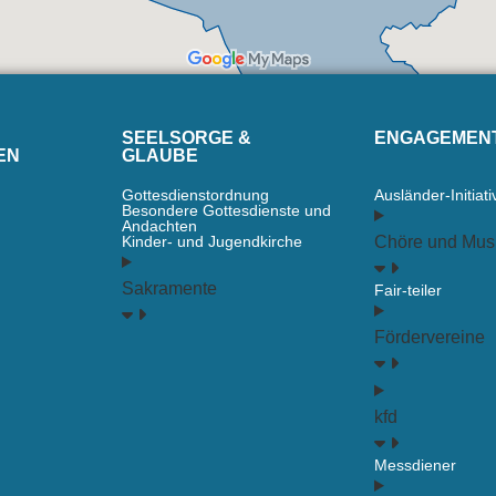
SEELSORGE &
ENGAGEMEN
EN
GLAUBE
Gottesdienstordnung
Ausländer-Initiati
Besondere Gottesdienste und
Andachten
Kinder- und Jugendkirche
Chöre und Mus
Sakramente
Fair-teiler
Fördervereine
kfd
Messdiener