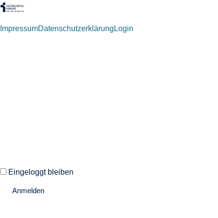
Impressum
Datenschutzerklärung
Login
Willkommen zurück!
Autoren und Administratoren dieser Seite können sich hier mit
ihren Anmeldedaten einloggen.
Eingeloggt bleiben
Anmelden
Passwort vergessen?