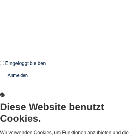
Willkommen zurück!
Autoren und Administratoren dieser Seite können sich hier mit
ihren Anmeldedaten einloggen.
Eingeloggt bleiben
Anmelden
Passwort vergessen?
Diese Website benutzt
Cookies.
Wir verwenden Cookies, um Funktionen anzubieten und die