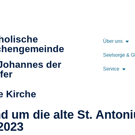
holische
Über uns
chengemeinde
Seelsorge & G
 Johannes der
Service
fer
e Kirche
d um die alte St. Anton
2023