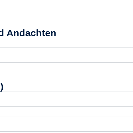
nd Andachten
)