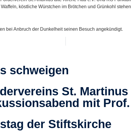
Waffeln, köstliche Würstchen im Brötchen und Grünkohl stehen 
agen bei Anbruch der Dunkelheit seinen Besuch angekündigt.
us schweigen
dervereins St. Martinu
ussionsabend mit Prof. 
stag der Stiftskirche