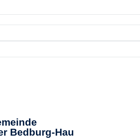
emeinde
er
Bedburg-Hau​