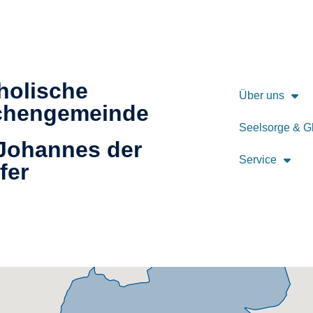
holische
Über uns
chengemeinde
Seelsorge & G
 Johannes der
Service
fer