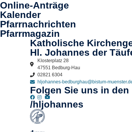
Online-Anträge
Kalender
Pfarrnachrichten
Pfarrmagazin
Katholische Kircheng
Hl. Johannes der Täuf
Klosterplatz 28
47551 Bedburg-Hau
02821 6304
hljohannes-bedburghau@bistum-muenster.d
Folgen Sie uns in den
/hljohannes