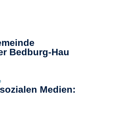
emeinde
er
Bedburg-Hau​
e
 sozialen Medien: