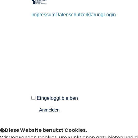
Impressum
Datenschutzerklärung
Login
Willkommen zurück!
Autoren und Administratoren dieser Seite können
Eingeloggt bleiben
Anmelden
Passwort vergessen?
Diese Website benutzt Cookies.
Wir verwenden Cookies, um Funktionen anzubieten und d