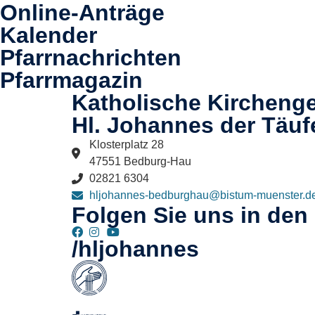
Online-Anträge
Kalender
Pfarrnachrichten
Pfarrmagazin
Katholische Kircheng
Hl. Johannes der Täuf
Klosterplatz 28
47551 Bedburg-Hau
02821 6304
hljohannes-bedburghau@bistum-muenster.d
Folgen Sie uns in den
/hljohannes