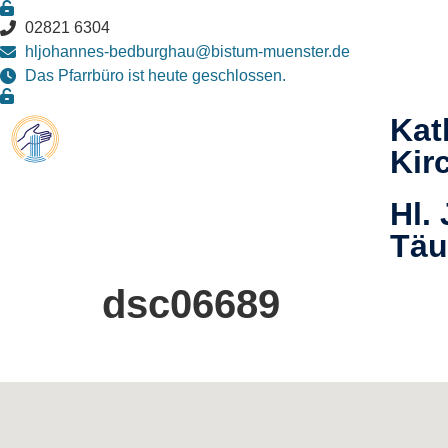
02821 6304
hljohannes-bedburghau@bistum-muenster.de
Das Pfarrbüro ist heute geschlossen.
Kat
Kir
Hl.
Täu
dsc06689