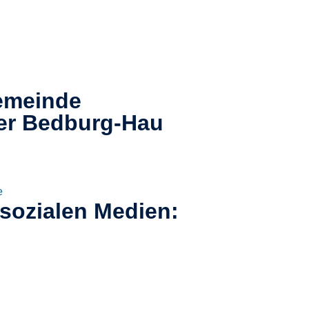
emeinde
er
Bedburg-Hau​
e
 sozialen Medien: