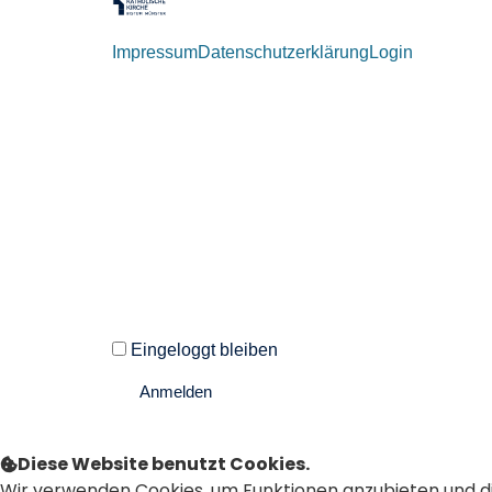
Impressum
Datenschutzerklärung
Login
Willkommen zurück!
Autoren und Administratoren dieser Seite können
Eingeloggt bleiben
Anmelden
Passwort vergessen?
Diese Website benutzt Cookies.
Wir verwenden Cookies, um Funktionen anzubieten und d