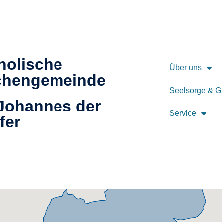
holische
Über uns
chengemeinde
Seelsorge & G
 Johannes der
Service
fer