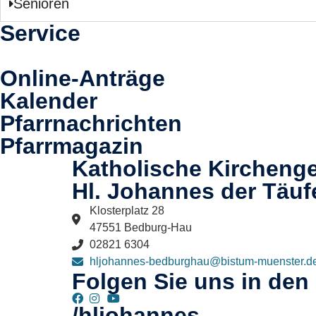
Senioren
Service
Online-Anträge
Kalender
Pfarrnachrichten
Pfarrmagazin
Katholische Kircheng
Hl. Johannes der Täuf
Klosterplatz 28
47551 Bedburg-Hau
02821 6304
hljohannes-bedburghau@bistum-muenster.d
Folgen Sie uns in den
/hljohannes