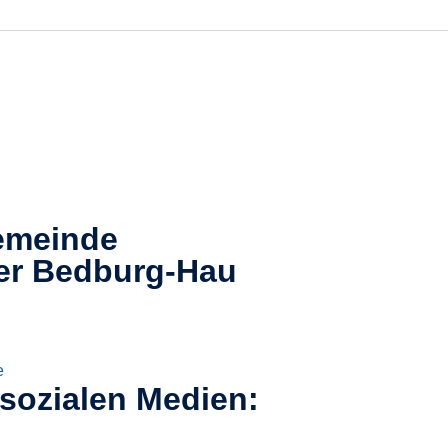
emeinde
er
Bedburg-Hau​
e
 sozialen Medien: