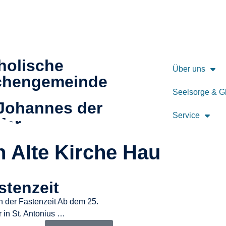
holische
Über uns
chengemeinde
Seelsorge & G
 Johannes der
Service
fer
n Alte Kirche Hau
stenzeit
n der Fastenzeit Ab dem 25.
 in St. Antonius …