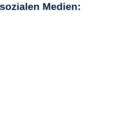
 sozialen Medien:
 sich hier mit ihren Anmeldedaten einloggen.