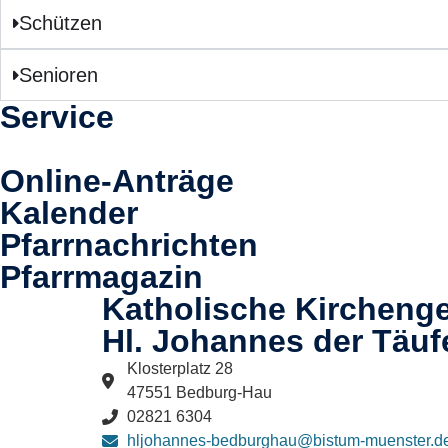
Schützen
Senioren
Service
Online-Anträge
Kalender
Pfarrnachrichten
Pfarrmagazin
Katholische Kircheng
Hl. Johannes der Täuf
Klosterplatz 28
47551 Bedburg-Hau
02821 6304
hljohannes-bedburghau@bistum-muenster.d