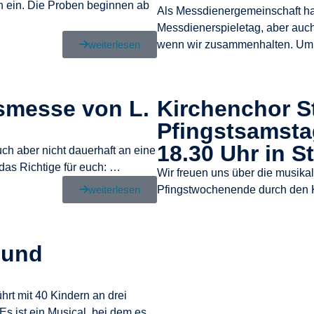
h ein. Die Proben beginnen ab
Als Messdienergemeinschaft h
Messdienerspieletag, aber auch i
weiterlesen
wenn wir zusammenhalten. Um 
smesse von L.
Kirchenchor St
Pfingstsamsta
18.30 Uhr in S
ch aber nicht dauerhaft an eine
as Richtige für euch: …
Wir freuen uns über die musika
weiterlesen
Pfingstwochenende durch den K
 und
hrt mit 40 Kindern an drei
Es ist ein Musical, bei dem es