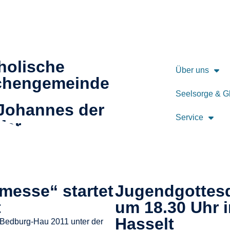
holische
Über uns
chengemeinde
Seelsorge & G
 Johannes der
Service
fer
messe“ startet
Jugendgottesd
t
um 18.30 Uhr 
Hasselt
s Bedburg-Hau 2011 unter der