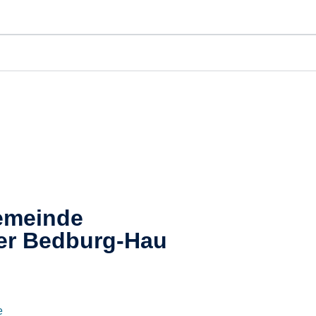
emeinde
er
Bedburg-Hau​
e