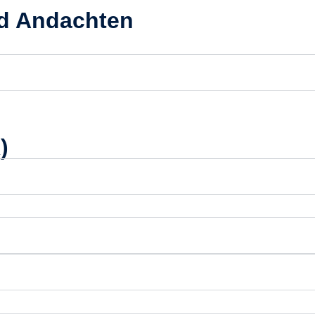
nd Andachten
)