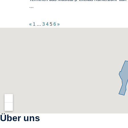
…
«
1
…
3
4
5
6
»
Über uns