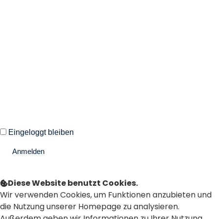
Willkommen zurück!
Autoren und Administratoren dieser Seite können sich hier mit
ihren Anmeldedaten einloggen.
Eingeloggt bleiben
Anmelden
Passwort vergessen?
Diese Website benutzt Cookies.
Wir verwenden Cookies, um Funktionen anzubieten und
die Nutzung unserer Homepage zu analysieren.
Außerdem geben wir Informationen zu Ihrer Nutzung