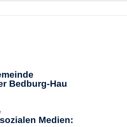
emeinde
er
Bedburg-Hau​
e
 sozialen Medien: