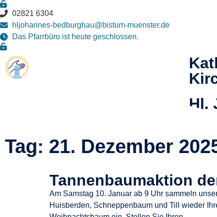
02821 6304
hljohannes-bedburghau@bistum-muenster.de
Das Pfarrbüro ist heute geschlossen.
Kat
Kir
Hl.
Täu
Tag: 21. Dezember 202
Tannenbaumaktion de
Am Samstag 10. Januar ab 9 Uhr sammeln unser
Huisberden, Schneppenbaum und Till wieder Ih
Weihnachtsbaum ein. Stellen Sie Ihren …