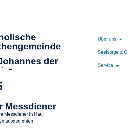
holische
Über uns
chengemeinde
Seelsorge & G
 Johannes der
Service
fer
5
r Messdiener
e Messdiener in Hau,
ren ausgedienten