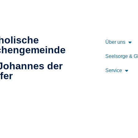
holische
Über uns
chengemeinde
Seelsorge & G
 Johannes der
Service
fer