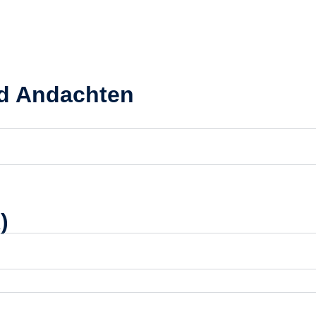
nd Andachten
)